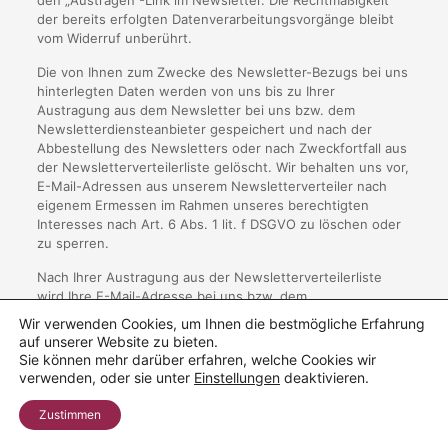
den „Austragen“-Link im Newsletter. Die Rechtmäßigkeit
der bereits erfolgten Datenverarbeitungsvorgänge bleibt
vom Widerruf unberührt.
Die von Ihnen zum Zwecke des Newsletter-Bezugs bei uns
hinterlegten Daten werden von uns bis zu Ihrer
Austragung aus dem Newsletter bei uns bzw. dem
Newsletterdiensteanbieter gespeichert und nach der
Abbestellung des Newsletters oder nach Zweckfortfall aus
der Newsletterverteilerliste gelöscht. Wir behalten uns vor,
E-Mail-Adressen aus unserem Newsletterverteiler nach
eigenem Ermessen im Rahmen unseres berechtigten
Interesses nach Art. 6 Abs. 1 lit. f DSGVO zu löschen oder
zu sperren.
Nach Ihrer Austragung aus der Newsletterverteilerliste
wird Ihre E-Mail-Adresse bei uns bzw. dem
Newsletterdiensteanbieter ggf. in einer Blacklist
Wir verwenden Cookies, um Ihnen die bestmögliche Erfahrung
gespeichert, um künftige Mailings zu verhindern. Die Daten
auf unserer Website zu bieten.
aus der Blacklist werden nur für diesen Zweck verwendet
Sie können mehr darüber erfahren, welche Cookies wir
und nicht mit anderen Daten zusammengeführt. Dies dient
verwenden, oder sie unter
Einstellungen
deaktivieren.
sowohl Ihrem Interesse als auch unserem Interesse an der
Einhaltung der gesetzlichen Vorgaben beim Versand von
Zustimmen
Newslettern (berechtigtes Interesse im Sinne des Art. 6