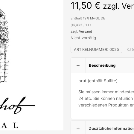
11,50
€
zzgl. Ve
Enthält 19% MwSt. DE
(
15,33
€
/ 1 L)
zzgl.
Versand
Nicht vorrätig
Kat
ARTIKELNUMMER:
0025
Beschreibung
brut (enthält Sulfite)
Sie müssen immer mindestens 
24 etc. Sie können natürlic
verschiedenen Produkten erf
Zusätzliche Informatio